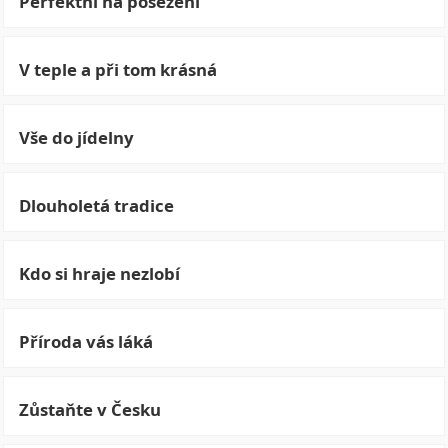
Perfektní na posezení
V teple a při tom krásná
Vše do jídelny
Dlouholetá tradice
Kdo si hraje nezlobí
Příroda vás láká
Zůstaňte v Česku