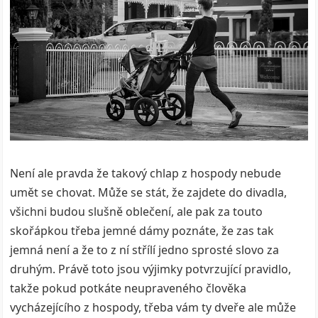
Není ale pravda že takový chlap z hospody nebude
umět se chovat. Může se stát, že zajdete do divadla,
všichni budou slušně oblečení, ale pak za touto
skořápkou třeba jemné dámy poznáte, že zas tak
jemná není a že to z ní střílí jedno sprosté slovo za
druhým. Právě toto jsou výjimky potvrzující pravidlo,
takže pokud potkáte neupraveného člověka
vycházejícího z hospody, třeba vám ty dveře ale může