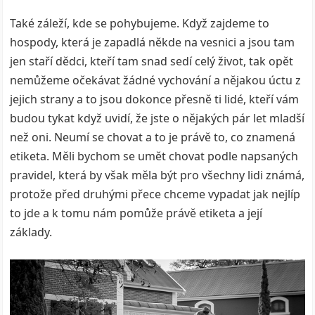
Také záleží, kde se pohybujeme. Když zajdeme to
hospody, která je zapadlá někde na vesnici a jsou tam
jen staří dědci, kteří tam snad sedí celý život, tak opět
nemůžeme očekávat žádné vychování a nějakou úctu z
jejich strany a to jsou dokonce přesně ti lidé, kteří vám
budou tykat když uvidí, že jste o nějakých pár let mladší
než oni. Neumí se chovat a to je právě to, co znamená
etiketa. Měli bychom se umět chovat podle napsaných
pravidel, která by však měla být pro všechny lidi známá,
protože před druhými přece chceme vypadat jak nejlíp
to jde a k tomu nám pomůže právě etiketa a její
základy.