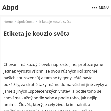
Abpd
MENU
Home
Společnost
Etiketa je kouzlo světa
Etiketa je kouzlo světa
Chování má každý člověk naprosto jiné, protože jsme
jednak vyrostli všichni ze dvou různých lidí (kromě
našich sourozenců) a tam se ty geny ještě navíc
pokřížily, za druhé taky máme doma všichni jiné zvyky a
jsme z jiných „společenských vrstev“ a podle toho se
chováme každý podle sebe a podle toho, jak nejlíp
umíme. Člověk, který je celý život kriminálník a