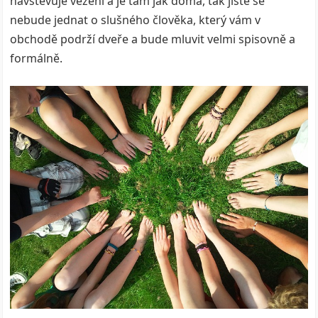
navštěvuje vězení a je tam jak doma, tak jistě se
nebude jednat o slušného člověka, který vám v
obchodě podrží dveře a bude mluvit velmi spisovně a
formálně.