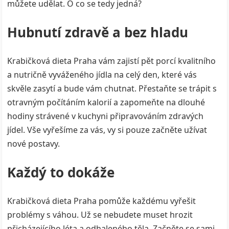
můžete udělat. O co se tedy jedná?
Hubnutí zdravě a bez hladu
Krabičková dieta Praha vám zajistí pět porcí kvalitního
a nutričně vyváženého jídla na celý den, které vás
skvěle zasytí a bude vám chutnat. Přestaňte se trápit s
otravným počítáním kalorií a zapomeňte na dlouhé
hodiny strávené v kuchyni připravováním zdravých
jídel. Vše vyřešíme za vás, vy si pouze začněte užívat
nové postavy.
Každý to dokáže
Krabičková dieta Praha
pomůže každému vyřešit
problémy s váhou. Už se nebudete muset hrozit
přicházejícího léta a odhaleného těla. Začněte se sami