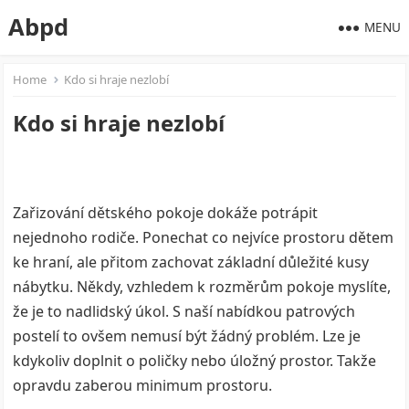
Abpd
MENU
Home
Kdo si hraje nezlobí
Kdo si hraje nezlobí
Zařizování dětského pokoje dokáže potrápit
nejednoho rodiče. Ponechat co nejvíce prostoru dětem
ke hraní, ale přitom zachovat základní důležité kusy
nábytku. Někdy, vzhledem k rozměrům pokoje myslíte,
že je to nadlidský úkol. S naší nabídkou
patrových
postelí
to ovšem nemusí být žádný problém. Lze je
kdykoliv doplnit o poličky nebo úložný prostor. Takže
opravdu zaberou minimum prostoru.