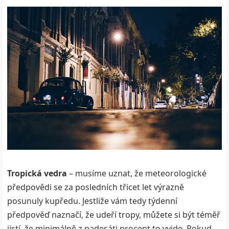
Tropická vedra
– musíme uznat, že meteorologické
předpovědi se za posledních třicet let výrazně
posunuly kupředu. Jestliže vám tedy týdenní
předpověď naznačí, že udeří tropy, můžete si být téměř
jistí, že minimálně z padesáti procent to vyjde. Pokud