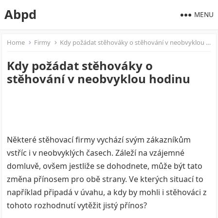
Abpd
MENU
Home
Firmy
Kdy požádat stěhováky o stěhování v neobvyklou hodinu
Kdy požádat stěhováky o
stěhování v neobvyklou hodinu
Některé stěhovací firmy vychází svým zákazníkům
vstříc i v neobvyklých časech. Záleží na vzájemné
domluvě, ovšem jestliže se dohodnete, může být tato
změna přínosem pro obě strany. Ve kterých situací to
například připadá v úvahu, a kdy by mohli i stěhováci z
tohoto rozhodnutí vytěžit jistý přínos?