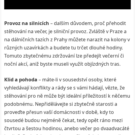
Provoz na silnicích
– dalším důvodem, proč přehodit
stěhování na večer, je silniční provoz. Zvláště v Praze a
na dálničních tazích z Prahy můžete narazit na kolony v
různých uzavírkách a budete tu trčet dlouhé hodiny.
Tomuto zbytečnému zdržování lze předejít večerní či
noční akcí, aniž byste museli využít objízdných tras.
Klid a pohoda
– máte-li v sousedství osoby, které
vyhledávají konflikty a rády se s vámi hádají, vězte, že
stěhování pro ně může být ideální příležitostí k něčemu
podobnému. Nepřidělávejte si zbytečně starosti a
proveďte přesun vaší domácnosti v době, kdy to
sousedé budou nejméně čekat, tedy opět ráno mezi
čtvrtou a šestou hodinou, anebo večer po dvaadvacáté