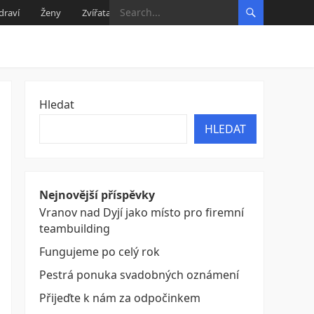
draví
Ženy
Zvířata
Hledat
HLEDAT
Nejnovější příspěvky
Vranov nad Dyjí jako místo pro firemní
teambuilding
Fungujeme po celý rok
Pestrá ponuka svadobných oznámení
Přijeďte k nám za odpočinkem