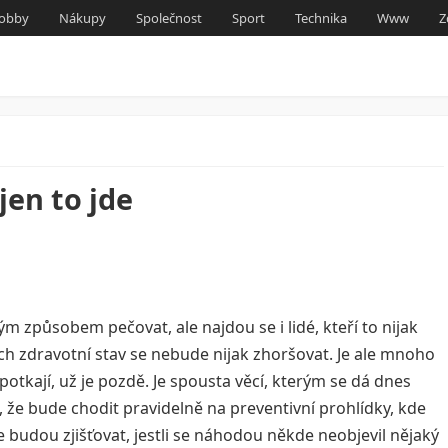
obby
Nákupy
Společnost
Sport
Technika
Www
Z
jen to jde
ým způsobem pečovat, ale najdou se i lidé, kteří to nijak
jich zdravotní stav se nebude nijak zhoršovat. Je ale mnoho
potkají, už je pozdě. Je spousta věcí, kterým se dá dnes
, že bude chodit pravidelně na preventivní prohlídky, kde
budou zjišťovat, jestli se náhodou někde neobjevil nějaký