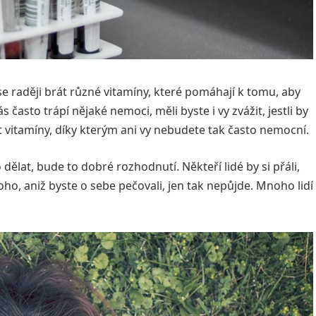
se raději brát různé vitamíny, které pomáhají k tomu, aby
asto trápí nějaké nemoci, měli byste i vy zvážit, jestli by
vitamíny, díky kterým ani vy nebudete tak často nemocní.
ělat, bude to dobré rozhodnutí. Někteří lidé by si přáli,
oho, aniž byste o sebe pečovali, jen tak nepůjde. Mnoho lidí