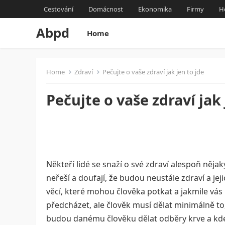
Cestování
Domácnost
Ekonomika
Firmy
H
Abpd
Home
Home
Zdraví
Pečujte o vaše zdraví jak jen to jde
Pečujte o vaše zdraví jak 
Někteří lidé se snaží o své zdraví alespoň nějak
neřeší a doufají, že budou neustále zdraví a je
věcí, které mohou člověka potkat a jakmile vás 
předcházet, ale člověk musí dělat minimálně to
budou danému člověku dělat odběry krve a kde 