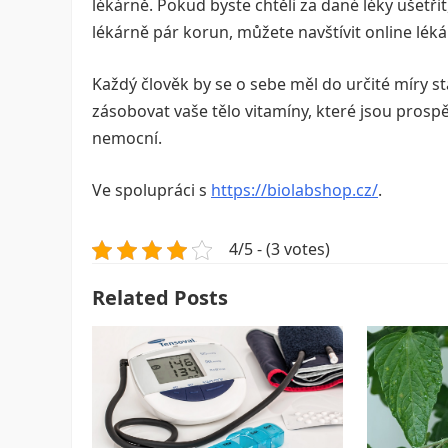
lékárně. Pokud byste chtěli za dané léky ušetři
lékárně pár korun, můžete navštívit online léká
Každý člověk by se o sebe měl do určité míry st
zásobovat vaše tělo vitamíny, které jsou prosp
nemocní.
Ve spolupráci s
https://biolabshop.cz/
.
4/5 - (3 votes)
Related Posts