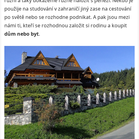
různí a taky dokážeme různě naložit s penězi. Někdo je
použije na studování v zahraničí jiný zase na cestování
po světě nebo se rozhodne podnikat. A pak jsou mezi
námi ti, kteří se rozhodnou založit si rodinu a koupit
dům nebo byt
.