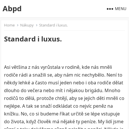
Abpd
MENU
Home
Nákupy
Standard i luxus.
Standard i luxus.
Asi většina z nás vyrůstala v rodině, kde nás mněli
rodiče rádi a snažili se, aby nám nic nechybělo. Není to
někdy lehké a často musí jeden nebo i oba rodiče dělat
dlouho do večera nebo mít i nějakou brigádu. Mnoho
rodičů to dělá, protože chtějí, aby se jejich děti mněli co
nejlépe. A tak se snaží odkládat co nejvíc peněz na
knížku. No, co si budeme říkat určitě se lépe vstupuje
do života, když člověk má nějaké ty peníze. My lidí jsme