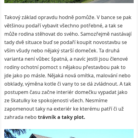
Takový základ opravdu hodně pomůže. V bance se pak
většinou podaří vybavit všechno potřebné, a tak se
může rodina stěhovat do svého. Samozřejmě nastávají
tady dvě situace buď se podaří koupit novostavbu se
vším všudy nebo nějaký starší domeček. Ta druhá
varianta není vůbec špatná, a navíc jestli jsou členové
rodiny ochotní pomoct s nějakou přestavbou pak to
jde jako po másle. Nějaká nová omítka, malování nebo
obklady, výměna kotle či vany to se dá zvládnout. A tak
postupem času začne interiér domečku vypadat jako
ze škatulky ke spokojenosti všech. Nesmíme
zapomenout taky na exteriér ke kterému patří či už
zahrada nebo
trávník a taky plot.