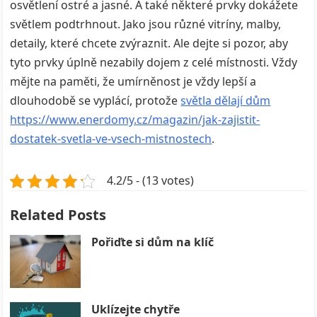
osvětlení ostré a jasné. A také některé prvky dokážete
světlem podtrhnout. Jako jsou různé vitríny, malby,
detaily, které chcete zvýraznit. Ale dejte si pozor, aby
tyto prvky úplně nezabily dojem z celé místnosti. Vždy
mějte na paměti, že umírněnost je vždy lepší a
dlouhodobě se vyplácí, protože
světla dělají dům
https://www.enerdomy.cz/magazin/jak-zajistit-
dostatek-svetla-ve-vsech-mistnostech
.
4.2/5 - (13 votes)
Related Posts
Pořiďte si dům na klíč
Uklízejte chytře