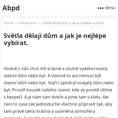
Abpd
MENU
Home
Domácnost
Světla dělají dům a jak je nejlépe vybírat.
Světla dělají dům a jak je nejlépe
vybírat.
Hodně z nás chce mít krásně a útulně vydekorovaný
vlastní dům nebo byt. A vlastně to ani nemusí být
vlastní dům nebo byt. Stačí i úplně pronajatý dům nebo
byt. Prostě kousek našeho území, kde se prostě cítíme
v bezpečí. A je nám tam dobře a jsme tam v klidu. Ale
není to zase tak jednoduché všechno připravit tak, aby
tam právě takto krásná a uvolněná atmosféra