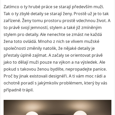
Zatímco o ty hrubé práce se starají především muži.
Tak o ty zbylé detaily se starají ženy. Prostě už je to tak
zařízené. Ženy tomu prostoru prostě vdechnou život. A
to právě svojí jemností, stylem a také již zmíněným
stylem pro detaily. Ale nenechte se zmást ne každá
žena toto ovládá. Mnoho z nich se vlivem mužské
společnosti změnily natolik, že nějaké detaily je
přestaly úplně zajímat. A začaly se orientovat právě
jako to dělají muži pouze na výkon a na výsledek. Ale
pokud s takovou ženou bydlíte, nepropadejte panice.
Proč by jinak existovali designéři. A ti vám moc rádi a
ochotně poradí s jakýmkoliv problémem, který by vás
případně trápil.