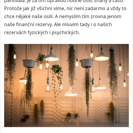
panovala. Je za tím opravdu hodně úsilí, snahy a času.
Protože jak již všichni víme, nic není zadarmo a vždy to
chce nějaké naše úsilí. A nemyslím tím zrovna jenom
naše finanční rezervy. Ale mluvím tady i o našich
rezervách fyzických i psychických.