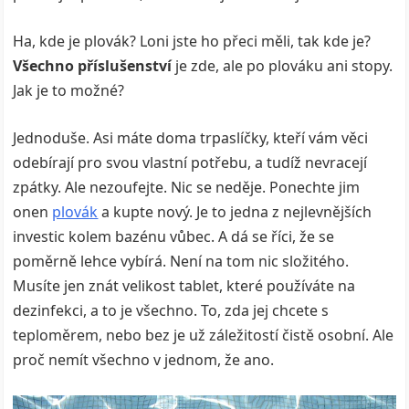
Ha, kde je plovák? Loni jste ho přeci měli, tak kde je?
Všechno příslušenství
je zde, ale po plováku ani stopy.
Jak je to možné?
Jednoduše. Asi máte doma trpaslíčky, kteří vám věci
odebírají pro svou vlastní potřebu, a tudíž nevracejí
zpátky. Ale nezoufejte. Nic se neděje. Ponechte jim
onen
plovák
a kupte nový. Je to jedna z nejlevnějších
investic kolem bazénu vůbec. A dá se říci, že se
poměrně lehce vybírá. Není na tom nic složitého.
Musíte jen znát velikost tablet, které používáte na
dezinfekci, a to je všechno. To, zda jej chcete s
teploměrem, nebo bez je už záležitostí čistě osobní. Ale
proč nemít všechno v jednom, že ano.