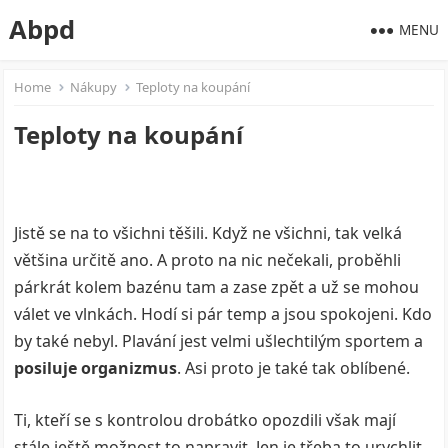
Abpd
MENU
Home
Nákupy
Teploty na koupání
Teploty na koupání
Jistě se na to všichni těšili. Když ne všichni, tak velká
většina určitě ano. A proto na nic nečekali, proběhli
párkrát kolem bazénu tam a zase zpět a už se mohou
válet ve vlnkách. Hodí si pár temp a jsou spokojeni. Kdo
by také nebyl. Plavání jest velmi ušlechtilým sportem a
posiluje organizmus
. Asi proto je také tak oblíbené.
Ti, kteří se s kontrolou drobátko opozdili však mají
stále ještě možnost to napravit. Jen je třeba to urychlit,