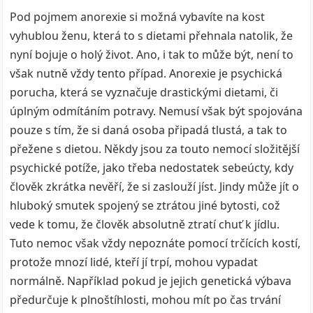
Pod pojmem anorexie si možná vybavíte na kost
vyhublou ženu, která to s dietami přehnala natolik, že
nyní bojuje o holý život. Ano, i tak to může být, není to
však nutně vždy tento případ. Anorexie je psychická
porucha, která se vyznačuje drastickými dietami, či
úplným odmítáním potravy. Nemusí však být spojována
pouze s tím, že si daná osoba připadá tlustá, a tak to
přežene s dietou. Někdy jsou za touto nemocí složitější
psychické potíže, jako třeba nedostatek sebeúcty, kdy
člověk zkrátka nevěří, že si zaslouží jíst. Jindy může jít o
hluboký smutek spojený se ztrátou jiné bytosti, což
vede k tomu, že člověk absolutně ztratí chuť k jídlu.
Tuto nemoc však vždy nepoznáte pomocí trčících kostí,
protože mnozí lidé, kteří jí trpí, mohou vypadat
normálně. Například pokud je jejich genetická výbava
předurčuje k plnoštíhlosti, mohou mít po čas trvání