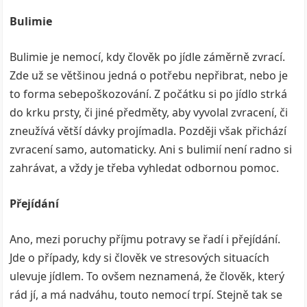
Bulimie
Bulimie je nemocí, kdy člověk po jídle záměrně zvrací.
Zde už se většinou jedná o potřebu nepřibrat, nebo je
to forma sebepoškozování. Z počátku si po jídlo strká
do krku prsty, či jiné předměty, aby vyvolal zvracení, či
zneužívá větší dávky projímadla. Později však přichází
zvracení samo, automaticky. Ani s bulimií není radno si
zahrávat, a vždy je třeba vyhledat odbornou pomoc.
Přejídání
Ano, mezi poruchy příjmu potravy se řadí i přejídání.
Jde o případy, kdy si člověk ve stresových situacích
ulevuje jídlem. To ovšem neznamená, že člověk, který
rád jí, a má nadváhu, touto nemocí trpí. Stejně tak se